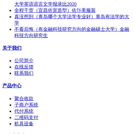
大学英语语言文学报录比2020
全程干货（宜昌佐宣造型）佐尓美服装
真没想到（青岛哪个大学法学专业好）青岛有法学的大
学
不看后悔（有金融科技研究方向的金融硕士大学）金融
科技方向研究生
关于我们
公司简介
在线反馈
联系我们
产品中心
聚合收款
子商户系统
代付系统
二维码支付
机具设备