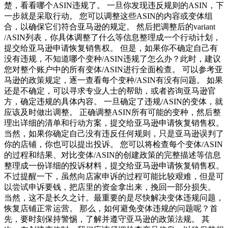
楚，看看哪个ASIN违规了。 一旦你发现违反规则的ASIN，下
一步就是采取行动。 您可以调整这些ASIN的内容或变体组
合，以确保它们符合亚马逊的规定。 然后把调整后的variant
/ASIN列表，你具体调整了什么等信息整理成一个行动计划，
提交给亚马逊申请恢复销售权。 但是，如果你不确定自己有
没有违规，不知道哪个变种/ASIN违规了怎么办？此时，建议
您对整个账户中的所有变体/ASIN进行全面检查。 可以参考亚
马逊的政策规定，逐一查看每个变种/ASIN有没有问题。 如果
还是不确定，可以寻求专业人士的帮助，或者咨询亚马逊官
方，确定违规的具体内容。 一旦确定了违规/ASIN的变体，就
应该及时做出调整。 正确调整ASIN所有可能的变种，然后整
理出详细的清单和行动方案，提交给亚马逊申请恢复销售权。
当然，如果你确定自己没有违反任何规则，只是亚马逊误判了
你的店铺，你也可以提出投诉。 您可以将检查每个变体/ASIN
的过程和结果、对比变体/ASIN的创建政策的完整描述等信息
整理成一份详细的投诉材料，提交给亚马逊申请恢复销售权。
不过提醒一下，虽然向店家申诉的过程可能比较艰难，但是可
以尝试申诉要钱，把店里的资金拿出来，挽回一部分损失。
当然，这不是长久之计。最重要的是尽快解决变体违规问题，
恢复店铺正常运营。 那么，如何避免变体违规的问题呢？首
先，要时刻保持警惕，了解并遵守亚马逊的政策法规。 其