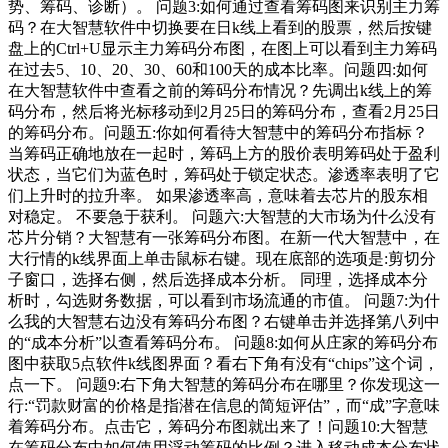
势、筹码、诊断）。 问题3:如何通过查看筹码图来识别主力筹
码？在大智慧软件中切换要在日k线上看到的股票，然后按键
盘上的Ctrl+U显示主力筹码分布图，在图上可以看到主力筹码
在过去5、10、20、30、60和100天的成本比率。问题四:如何
在大智慧软件中查看之前的筹码分布情况？先调出k线上的筹
码分布，然后将光标移动到2月25日的筹码分布，查看2月25日
的筹码分布。问题五:你如何看待大智慧中的筹码分布指标？
当筹码正确地放在一起时，筹码上方的股价表明筹码处于盈利
状态，当它们为蓝色时，筹码处于锁定状态。渗透率表明了它
们上升时的拉升率。 如果渗透率高，意味着去芯片的股东相
对稳定。 不要急于获利。 问题六:大智慧的大市场为什么没有
芯片分销？大智慧有一张筹码分布图。在新一代大智慧中，在
大行情的k线界面上单击鼠标右键。现在底部的选项是:剪切分
子窗口，选择右侧，然后选择成本分析。 同理，选择成本分
析时，勾选财务数据，可以看到市场流通的市值。 问题7:为什
么我的大智慧右边没有筹码分布图？右键单击并选择第八列中
的“成本分析”以查看筹码分布。 问题8:如何从庄家的筹码分布
图中获取5点软件k线图界面？看右下角有没有“chips”这个词，
点一下。 问题9:右下角大智慧的筹码分布在哪里？你发现这一
行:“罚款财富的价格是指潜在信息的简短评估”，而“成”字意味
着筹码分布。点击它，筹码分布图就出来了！问题10:大智慧
在筹码分布中如何使用浮动筹码的比例？进入移动成本分布状