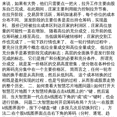
来说，如果有大势，他们只需要点一把火，拉升工作主要由股
东自己完成。在此期间，庄家主要利用能力控制拉升节奏。
在拉升阶段，交易异常活跃，筹码加速易手，每个价位的成本
分布不同。 派发阶段的主要任务是卖出持仓筹码，实现盈
利。 股价已经被拉出成本区到达庄家的利润区，庄家高位放
量的可能性一直在增加。 随着高位的充分成交，拉升前的低
位筹码被上移至高位。 当低级筹码被转移时，庄家的交割工
作也完成了，一轮下跌行情也来了。 在一轮行情的过程中，
要充分注意两个概念:低位全量成交和高位全量成交。 低位的
充分换手是募资阶段完成的标志；高层的全面换手是发行阶段
完成的标志。 它们是推广和分配的必要和充分条件。 所谓充
分成交，就是某一价格区的交易高度密集，使分散在各种价位
的筹码充分集中在一个主要价格区。 简而言之，任何一轮市
场的换手都是从高到低，然后从低到高。 这个成本转换的过
程既是盈利实现的过程，也是亏损的过程，从而形成股票走势
的整个历史。 二、如何查看大智慧芯片地图问题1:如何打开大
智慧芯片地图？大智慧经典版点击k线图上的“-”键，然后返
回。当大智慧新一代点击k线图右下角的“成”或“+”键时，也会
进行切换。 问题二:大智慧如何开启筹码布局？方法一:在股票
k线图界面中，按下小键盘+键（多按几次后切换到它）。 方
法二:在个股k线图界面点击右下角的筹码（分时、逐笔、趋