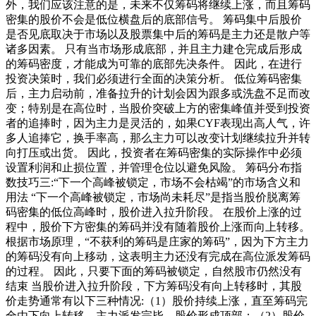
外，我们应该注意的是，未来不仅筹码将继续上涨，而且筹码
密集的股价不会是低位横盘后的底部信号。 筹码集中后股价
是否见底取决于市场以及股票集中后的筹码是主力还是散户等
诸多因素。 只有当市场形成底部，并且主力建仓完成后形成
的筹码密度，才能成为可靠的底部先决条件。 因此，在进行
投资决策时，我们必须进行全面的决策分析。 低位筹码密集
后，主力启动前，准备拉升的计划会因为跟多或洗盘不足而改
变；特别是在高位时，当股价突破上方的密集峰值并受到投资
者的追捧时，因为主力是灵活的，如果CYF表现出高人气，许
多人追捧它，换手率高，那么主力可以改变计划继续拉升并转
向打压或出货。 因此，投资者在筹码密集的实际操作中必须
设置利润和止损位置，并管理仓位以避免风险。 筹码分布指
数技巧三:“下一个高峰被锁定，市场不会枯竭”的市场含义和
用法 “下一个高峰被锁定，市场尚未耗尽”是指当股价脱离筹
码密集的低位高峰时，股价进入拉升阶段。 在股价上涨的过
程中，股价下方密集的筹码并没有随着股价上涨而向上转移。
根据市场原理，“不获利的筹码是庄家的筹码”，因为下方主力
的筹码没有向上移动，这表明主力还没有完成在高位派发筹码
的过程。 因此，只要下面的筹码被锁定，自然股市仍然没有
结束 当股价进入拉升阶段，下方筹码没有向上转移时，其股
价走势通常有以下三种情况:（1）股价持续上涨，直至筹码完
全由下向上转移，主力派发完毕，股价形成顶部；（2）股价