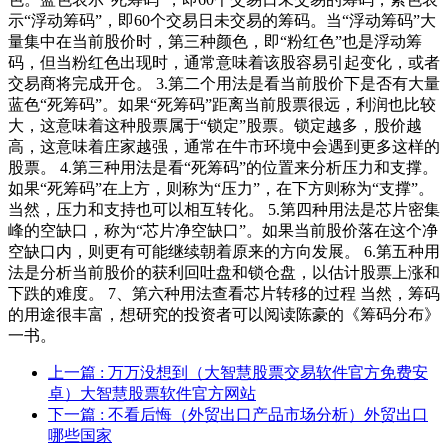
示“浮动筹码”，即60个交易日未交易的筹码。当“浮动筹码”大
量集中在当前股价时，第三种颜色，即“粉红色”也是浮动筹
码，但当粉红色出现时，通常意味着该股容易引起变化，或者
交易商将完成开仓。 3.第二个用法是看当前股价下是否有大量
蓝色“死筹码”。如果“死筹码”距离当前股票很远，利润也比较
大，这意味着这种股票属于“锁定”股票。锁定越多，股价越
高，这意味着庄家越强，通常在牛市环境中会遇到更多这样的
股票。 4.第三种用法是看“死筹码”的位置来分析压力和支撑。
如果“死筹码”在上方，则称为“压力”，在下方则称为“支撑”。
当然，压力和支持也可以相互转化。 5.第四种用法是芯片密集
峰的空缺口，称为“芯片净空缺口”。如果当前股价落在这个净
空缺口内，则更有可能继续朝着原来的方向发展。 6.第五种用
法是分析当前股价的获利回吐盘和锁仓盘，以估计股票上涨和
下跌的难度。 7、第六种用法查看芯片转移的过程 当然，筹码
的用途很丰富，想研究的投资者可以阅读陈豪的《筹码分布》
一书。
上一篇
: 万万没想到（大智慧股票交易软件官方免费安
卓）大智慧股票软件官方网站
下一篇
: 不看后悔（外贸出口产品市场分析）外贸出口
哪些国家