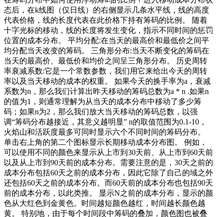
态后，在k线图（仅日线）的右侧显示几条水平线，线的高度
代表价格，线的长度代表在此价格下持有筹码的比例。 随着
十字光标的移动，线的长度将发生变化，指示不同时间的惩罚
位置的成本分布。 平均分配:在当天的最高价和最低价之间平
均分配当天改变的筹码。 三角形分布:当天不断变化的筹码在
当天的最高价、最低价和均价之间呈三角形分布。 历史周转
率衰减系数:它是一个常数参数，我们用它来给出今天的周转
率以及当天移动的成本的权重。 如果今天的换手率为a，衰减
系数为n，那么我们计算出昨天移动的筹码总数为a * n .如果n
的值为1，则通常理解为从当天的成本分布中移动了多少筹
码；如果n为2，那么我们放大当天移动的筹码总数，以强
调“筹码分布越接近，其意义越明显” n的取值范围为0.1-10，
火焰山和活跃度最多可同时显示六个不同时间的筹码分布。
单击右上角的第二个图标显示长期移动成本分布图。 例如，
可以使用不同的颜色来显示从上市到30天前、从上市到60天前
以及从上市到90天前的成本分布。需要注意的是，30天之前的
成本分布包括60天之前的成本分布，因此它除了自己的域之外
还包括60天之前的成本分布。而60天前的成本分布也包括90天
前的成本分布，以此类推。 显示N之前的成本分布，显示的颜
色从大红色到金黄色。时间越短颜色越红，时间越长颜色越
黄。 特别地，由于每个时间段中筹码的叠加，颜色图也被叠