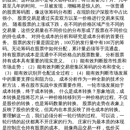
甚至几年的时间。一旦被发现，增幅将是惊人的。 一张普通
的股票筹码图，像这张筹码分布图，在现阶段沪深股市中占比
很小。 股票交易是通过买卖双方以某一价格进行交易来实现
的。 随着股票的上涨或下跌，在不同的价格区域产生不同的
交易量，这些交易量在不同价位的分布形成了股票在不同价位
的持仓成本。 对持仓成本的分析和研究是成本分析的首要任
务。 股票的发行量是固定的，100万的发行量中有100万的筹
码。无论筹码在股票中如何分配，累计量必须等于流通盘。
持有股票的成本是流通中不同价格点的股票数量。 分析股票
持有成本具有重要的现实意义。 （1）能有效判断股市性质和
市场走势；（2）能有效判断交易密集区筹码的分布和变化；
（3）能有效识别开仓配送全过程；（4）能有效判断市场发展
中的重要支撑位和阻力位。 成本分析作为一种全新的技术分
析方法，将在股市实战中发挥重要作用。 一轮市场发展始于
成本转换，终于成本转换。 什么是成本转换？形象地说，成
本转换是指将芯片从一种价格转移到另一种价格的过程。不仅
是股价的转换，也是筹码数量的转换。 股票的走势在表象上
反映了股价的变化，但其内在本质反映了持仓成本的转换。
要理解这一点，我们必须分析一轮行情的过程。 可以说，一
轮行情的起伏都离不开庄家的行为。 庄家行为最本质的体现
是控制庄仓持有股票的成本。 就像商品交易一样，低价买