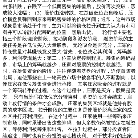
由涨转跌，在跌至一个低而密集的峰值后，股价再次突破，形
成较大涨幅；（3）股价由涨转跌。在跌破低位密集峰后，股
价横盘反弹回到原来筹码密集峰的价格区间；通常，这种市场
现象是市场处于牛市，主力可以将锁仓拉升到主力认为有利可
图并可以冷静分配筹码的位置，然后出货。 一轮行情主要包
括三个阶段:融资阶段、拉动阶段和派发阶段。 融资阶段的主
要任务是在低位买入大量股票。 无论吸金是否充分，庄家的
持仓数量对其赚钱意义重大:首先，仓位决定其利润，筹码越
多，利润变现越大；第二，位置决定控制程度。筹集的筹码越
多，市场上的筹码就越少，庄家对股票的控制力就越强。 同
时，在筹集资金的阶段，往往伴随着洗盘的过程，迫使跟随者
出局，迫使那些在上一轮高位市场中被套牢的人不断割肉，以
便庄家在低位筹集资金进行承接。 其实庄家吸金的过程就是
一个筹码转手的过程。在这个过程中，庄家是买方，股民是卖
方。 只有当筹码在低位充分转换时，募资阶段才会结束，启
动上攻行情的条件才会成熟。 庄家的集资区域就是他持有股
票的成本区域。 拉升阶段的主要任务是使股价脱离庄家的成
本区并打开利润空。 在这个过程中，庄家使用一些筹码来压
制市场，同时承诺出售这些筹码，但大多数仍然被锁定在融资
区，等待利润被筹集和出售。 在拉升过程中，部分投资者陆
续追涨，同时也有部分投资者吐槽获利。 对于技术好的庄家