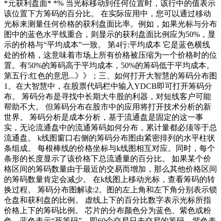
*元获利盘面* *% 当光标移动到任何位置时，该行中的值表示
该位置下方筹码的百分比。 在实际应用中，您可以通过移动
光标来测量任何价格的获利盘面比率。例如，如果光标与分布
图中的蓝色水平线重合，则显示的获利盘面比例应为50%，显
示的价格与“平均成本”一致。 第4行:平均成本 它是蓝色横线
处的价格，这意味着市场上所有价格被压缩为一个价格时的位
置。有50%的筹码高于平均成本，50%的筹码低于平均成本。
第五行:红色的意思...》》；三、如何打开大智慧的筹码分布图
1。在大智慧中，在股票代码栏中输入YDCB即可打开筹码分
布。 筹码分布是寻找中长期大牛股的利器，对短线客户可能
帮助不大。 但筹码分布在股市中的应用将打开技术分析的新
世界。 筹码分析是成本分析，基于流通盘是固定的这一事
实，无论流通盘中的流通筹码如何分布，累计量都必须等于总
流通盘。 k线图窗口右侧的筹码分布图由紧密排列的水平柱状
条组成。 每根棒线的价格坐标与k线图相互对应。同时，每个
条形的长度显示了该价格下总流通量的百分比。 如果某个价
格区间的筹码数量由于最近的交易而增加，那么其他价格区间
的筹码数量肯定会减少。 在k线图上移动光标，查看筹码的转
换过程。 筹码分布图解读:2。图的左上角和左下角分别表示锁
仓盘和获利盘的比例。 虚线上下的百分比数字表示光标所指
价格上下的筹码比例。 芯片的分布颜色分为蓝色、紫色或粉
色。蓝色表示“死筹码”，即60个交易日未交易的筹码，紫色表