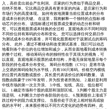
入，高价卖出就会产生利润。 庄家的行为类似于商品交易，
但绝不简单。它比商品交易具有更丰富的内涵，是庄家行为和
市场行为的高度体现。 如何有效地测量当前位置成本的分布
是成本分析的关键。 在这里，我将解释一个独特的点指标:移
动芯片的分布。 该指标通过对股票成交量的动态分析和研
究，可以透视股票成本转换的全过程，直观地表示不同时间段
不同价位持有筹码的分布和变化。 您可以选择任何交易日作
为测试成本分布的基准，并可视化股票相对于该测试点的筹码
分布。 此外，通过不断移动和改变测试基准，我们可以动态
地看到各个价位的仓位增加和减少，从而全面地看到成本转换
的整个过程。 移动筹码分布的独特性在于其强大的视角，可
以直观、直观地展示股票的成本结构，并毫无保留地显示每个
阶段的持仓成本分布变化。 筹码分布指数（CYQ）是将市场
上交易的筹码绘制为水平线，共有100只筹码。价格空内横线
的位置代表指数或股价，其长度代表该价位的筹码数量。 该
指数由陈豪于1997年发明，并为投资者所熟知。 2.最好是利用
中线市场的第一次主升浪。 3.中线、短线、高位、低位都可
以。 1.确定市场和个股的底部和顶部区域。 3.判断个股主力是
强是弱。 4.判断主力炒作各阶段的仓位。 6.预测股价上涨或下
跌过程中的阻力或支撑位。 当股价处于历史上相对较高或较
低的水平时，未来股价将以不同方式变化的趋势有四种。此