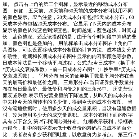
加。 点击右上角的第三个图标，显示最近的移动成本分布
图。 例如，五天前、20天前和60天前的成本分布可以用不同
的颜色显示。应当注意，20天成本分布包括5天成本分布，60
天成本分布包括20天成本分布。 它显示了N天内的成本分布，
显示的颜色从浅蓝色到深蓝色。时间越短，蓝色越浅，时间越
长，蓝色越深。还应该提醒的是，由于每个时间段中筹码的叠
加，颜色图也是叠加的。 用鼠标单击成本分布图右上角的工
具图标，可以设置移动成本分析图的计算方法、成本线划分的
准确性、近期和长期成本分布图中显示的内容和颜色等参数。
日成本算法是一个移动平均过程，公式为:今日成本*（换手率
*历史成交衰减系数）+前一日成本分布图*（1-换手率*历史成
交衰减系数）。 平均分布:当天的证券换手数量平均分布在当
天的最高价和最低价之间。 三角形分布:当日证券换手数量分
布在当日最高价、最低价和均价之间的三角形中。 历史营业
额衰减系数:表示历史营业额的下降速度，从昨天的成本分布
中去掉今天的周转率的多少倍，得到今天的成本分布图。 当
没有流通数据时，使用多少天的成交量累积，当没有流通数据
时，改为使用多少天的成交量累积。 成本分布图下面的数字
具有以下含义:第2行:利润比例分布。 红框表示获利，绿框表
示锁仓，框中的数字表示低于收盘价的筹码占总成本的百分
比，或者说有多少获利回吐盘，以收盘价为参考点。 第三行:*